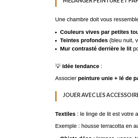
MÉLANGER PEINTURE ET PAP
Une chambre doit vous ressembler
Couleurs vives par petites t
Teintes profondes
(bleu nuit, 
Mur contrasté derrière le lit
po
💡
Idée tendance
:
Associer
peinture unie + lé de 
JOUER AVEC LES ACCESSOIR
Textiles
: le linge de lit est votr
Exemple : housse terracotta en a