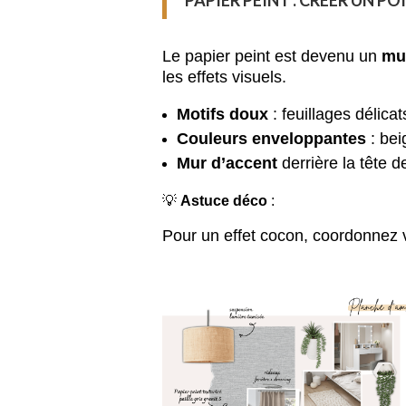
PAPIER PEINT : CRÉER UN P
Le papier peint est devenu un
mu
les effets visuels.
Motifs doux
: feuillages délica
Couleurs enveloppantes
: bei
Mur d’accent
derrière la tête d
💡
Astuce déco
:
Pour un effet cocon, coordonnez v